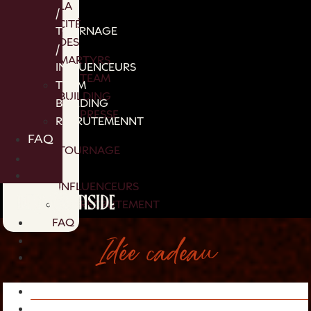
LA
/
CITÉ
TOURNAGE
DES
/
MARTYRS
INFLUENCEURS
TEAM
TEAM
BUILDING
BUILDING
PRESSE
RECRUTEMENNT
/
FAQ
TOURNAGE
/
INFLUENCEURS
RECRUTEMENT
FAQ
Idée cadeau
Le cadeau le plus original