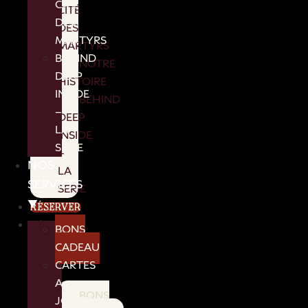
CITÉ
CITÉ
DES
DES
MARTYRS
MARTYRS
BEHIND
NOTRE
DEEP
HISTOIRE
INSIDE
BEHIND
–
DEEP
LA
INSIDE
SERIE
–
NOS
LA
SERVICES
SERIE
▼
RÉSERVER
NOS
BONS
SERVICES
CADEAU
▼
CARTES
A
BONS
JOUER