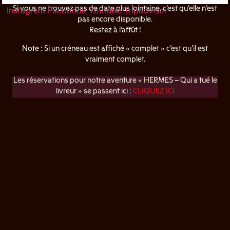
Instagram
Facebook
Youtube
Tripadvisor
Si vous ne trouvez pas de date plus lointaine, c’est qu’elle n’est
pas encore disponible.
Restez à l’affût !
Note : Si un créneau est affiché « complet » c’est qu’il est
vraiment complet.
Les réservations pour notre aventure « HERMES – Qui a tué le
livreur » se passent ici :
CLIQUEZ ICI