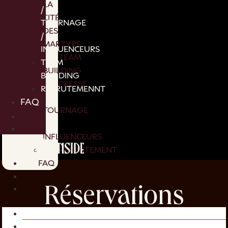
LA
/
CITÉ
TOURNAGE
DES
/
MARTYRS
INFLUENCEURS
TEAM
TEAM
BUILDING
BUILDING
PRESSE
RECRUTEMENNT
/
FAQ
TOURNAGE
/
INFLUENCEURS
RECRUTEMENT
FAQ
Réservations
Réservations ouvertes 3 mois à l’avance !