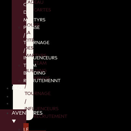
CADEAU
CITÉ
CARTES
DES
A
MARTYRS
JOUER
PRESSE
LA
/
CITÉ
TOURNAGE
DES
/
MARTYRS
INFLUENCEURS
TEAM
TEAM
BUILDING
BUILDING
PRESSE
RECRUTEMENNT
/
FAQ
TOURNAGE
/
INFLUENCEURS
AVENTURES
RECRUTEMENT
▼
FAQ
LE