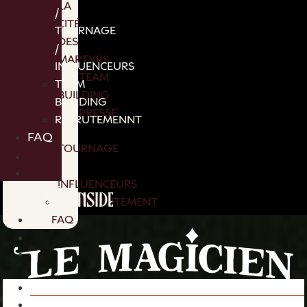
LA
/
CITÉ
TOURNAGE
DES
/
MARTYRS
INFLUENCEURS
TEAM
TEAM
BUILDING
BUILDING
PRESSE
RECRUTEMENNT
/
FAQ
TOURNAGE
/
INFLUENCEURS
RECRUTEMENT
FAQ