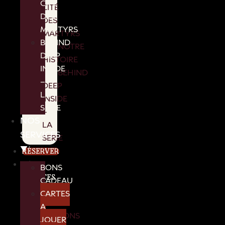
CITÉ
CITÉ
DES
DES
MARTYRS
MARTYRS
BEHIND
NOTRE
DEEP
HISTOIRE
INSIDE
BEHIND
–
DEEP
LA
INSIDE
SERIE
–
NOS
LA
SERVICES
SERIE
▼
RÉSERVER
NOS
BONS
SERVICES
CADEAU
▼
CARTES
A
BONS
JOUER