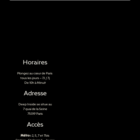
Horaires
Plongez au cœur de Paris
tous les jours – 7J / 7j
De 10h à Minuit
Adresse
Deep Inside se situe au
7 quai de la Seine
75019 Paris
Accès
Métro :
2, 5, 7 et 7bis