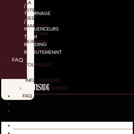
LA
/
CITÉ
TOURNAGE
DES
/
MARTYRS
INFLUENCEURS
TEAM
TEAM
BUILDING
BUILDING
PRESSE
RECRUTEMENNT
/
FAQ
TOURNAGE
/
INFLUENCEURS
RECRUTEMENT
FAQ