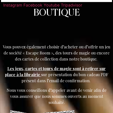
Instagram
Facebook
Youtube
Tripadvisor
BOUTIQUE
Vous pouvez également choisir d’acheter ou d’offrir un jeu
de société « Escape Room », des tours de magie ou encore
des cartes de collection dans notre boutique.
Les jeux, cartes et tours de magie sont à retirer sur
place à la librairie
sur présentation du bon cadeau PDF
présent dans l’email de confirmation.
Nous vous conseillons d’appeler avant de venir afin de
vous assurer que nous sommes ouverts au moment
souhaité.